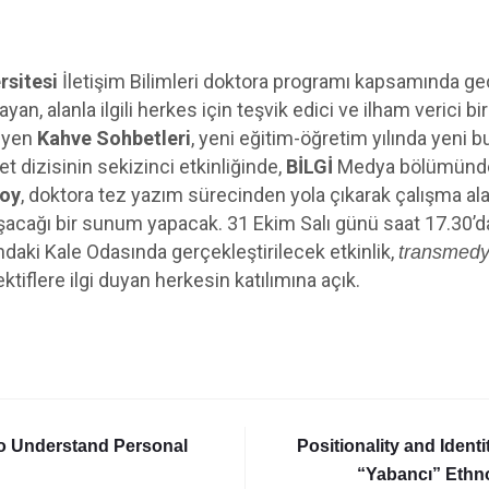
rsitesi
İletişim Bilimleri doktora programı kapsamında ge
n, alanla ilgili herkes için teşvik edici ve ilham verici bi
eyen
Kahve Sohbetleri
, yeni eğitim-öğretim yılında yeni 
 dizisinin sekizinci etkinliğinde,
BİLGİ
Medya bölümünde
soy
, doktora tez yazım sürecinden yola çıkarak çalışma alanı
şacağı bir sunum yapacak. 31 Ekim Salı günü saat 17.30’d
aki Kale Odasında gerçekleştirilecek etkinlik,
transmed
ktiflere ilgi duyan herkesin katılımına açık.
o Understand Personal
Positionality and Identi
“Yabancı” Ethn