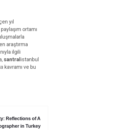
çen yıl
r paylaşım ortamı
buluşmalarla
n araştırma
yla ilgili
a,
santral
istanbul
kavramı ve bu
ya
ty: Reflections of A
ographer in Turkey