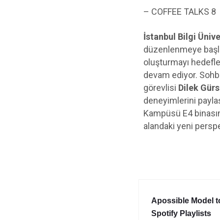
– COFFEE TALKS 8
İstanbul Bilgi Ünive
düzenlenmeye başlaya
oluşturmayı hedefl
devam ediyor. Sohbet
görevlisi
Dilek Gür
deneyimlerini payla
Kampüsü E4 binasınd
alandaki yeni perspe
Apossible Model t
Spotify Playlists