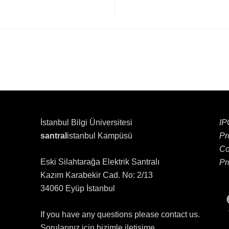
İstanbul Bilgi Üniversitesi
IP
santral
istanbul Kampüsü
Pr
Co
Eski Silahtarağa Elektrik Santralı
Pr
Kazım Karabekir Cad. No: 2/13
34060 Eyüp İstanbul
If you have any questions please contact us.
Sorularınız için bizimle iletişime